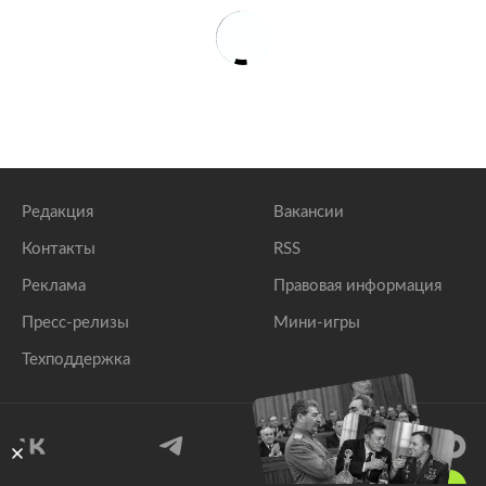
Редакция
Вакансии
Контакты
RSS
Реклама
Правовая информация
Пресс-релизы
Мини-игры
Техподдержка