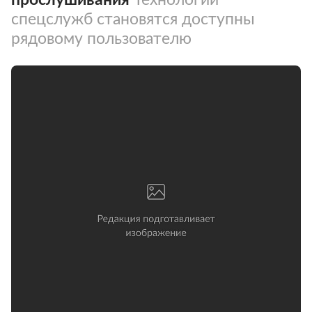
спецслужб становятся доступны
рядовому пользователю