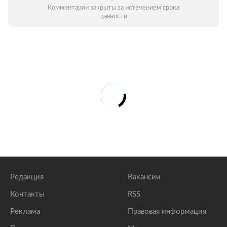
Комментарии закрыты за истечением срока
давности
Редакция
Вакансии
Контакты
RSS
Реклама
Правовая информация