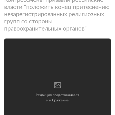
власти "положить конец притеснению
незарегистрированных религиозных
групп со стороны
правоохранительных органов"