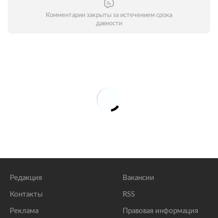
Комментарии закрыты за истечением срока
давности
Редакция
Вакансии
Контакты
RSS
Реклама
Правовая информация