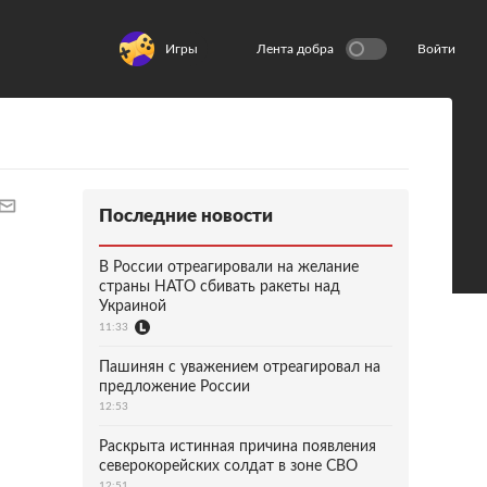
Игры
Лента добра
Войти
Последние новости
В России отреагировали на желание
страны НАТО сбивать ракеты над
Украиной
11:33
Пашинян с уважением отреагировал на
предложение России
12:53
Раскрыта истинная причина появления
северокорейских солдат в зоне СВО
12:51