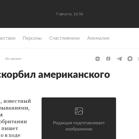
7 августа, 12:56
ествия
Персоны
Счастливчики
Аномалии
Из жизни
скорбил американского
, известный
зываниями,
л
кобритании
 пишет
о в ходе