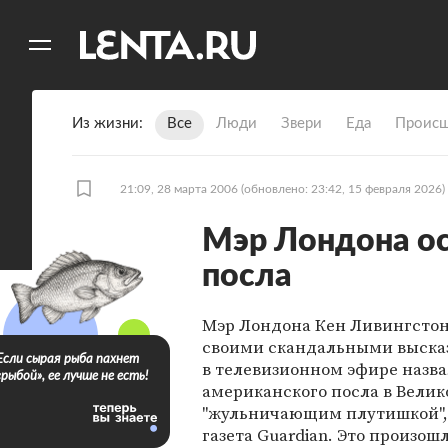
11
A
Из жизни
Все
Люди
Звери
Еда
Происш
21:09, 28 марта 2006
(обновлено: 23:42, 15 февраля 2026)
Мэр Лондона о
посла
Мэр Лондона Кен Ливингстон
своими скандальными выска
Если сырая рыба пахнет
в телевизионном эфире назва
«рыбой», ее лучше не есть!
американского посла в Вели
"жульничающим плутишкой",
газета Guardian. Это произошл