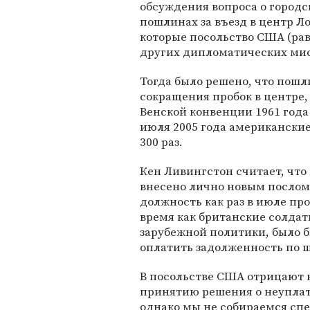
обсуждения вопроса о городс
пошлинах за въезд в центр Л
которые посольство США (рав
других дипломатических мисс
Тогда было решено, что пош
сокращения пробок в центре,
Венской конвенции 1961 года
июля 2005 года американски
300 раз.
Кен Ливингстон считает, что
внесено лично новым послом
должность как раз в июле про
время как британские солда
зарубежной политики, было б
оплатить задолженность по 
В посольстве США отрицают к
принятию решения о неуплат
однако мы не собираемся спек