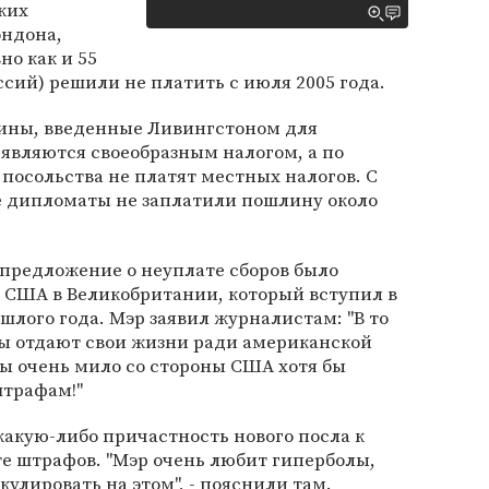
ких
ондона,
но как и 55
ий) решили не платить с июля 2005 года.
лины, введенные Ливингстоном для
 являются своеобразным налогом, а по
 посольства не платят местных налогов. С
е дипломаты не заплатили пошлину около
 предложение о неуплате сборов было
 США в Великобритании, который вступил в
шлого года. Мэр заявил журналистам: "В то
ты отдают свои жизни ради американской
ы очень мило со стороны США хотя бы
штрафам!"
акую-либо причастность нового посла к
е штрафов. "Мэр очень любит гиперболы,
улировать на этом", - пояснили там.