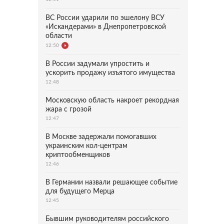
ВС России ударили по эшелону ВСУ
«Искандерами» в Днепропетровской
области
12:50
В России задумали упростить и
ускорить продажу изъятого имущества
12:48
Московскую область накроет рекордная
жара с грозой
12:47
В Москве задержали помогавших
украинским кол-центрам
криптообменщиков
12:46
В Германии назвали решающее событие
для будущего Мерца
12:45
Бывшим руководителям российского