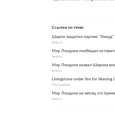
Ссылки по теме
Шарон защитил партию "Ликуд" 
lenta.ru
Мэр Лондона пообещал оставить
lenta.ru
Мэр Лондона назвал Шарона во
lenta.ru
Livingstone under fire for likenin
The Guardian
Мэр Лондона на месяц отстранен
lenta.ru