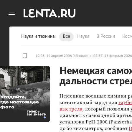
11
A
Наука и техника
Все
Наука
В России
Кос
19:53, 19 апреля 2006
(обновлено: 02:37, 16 февраля 2026
Немецкая самох
дальности стр
Немецкие военные химики р
Угадайте,
метательный заряд для
гауб
где настоящее
фото
выстрела
, который позволил
дальность самоходной арти
установки PzH-2000 (Panzerha
до 56 километров, сообщает
D