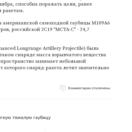
ибра, способна поражать цели, ранее
 ракетам.
а американской самоходной гаубицы M109A6
ров, российской 2С19 "МСТА-С" - 24,7
anced Longrange Artillery Projectile) была
 таком снаряде масса взрывчатого вещества
 пространство занимает небольшой
ет которого снаряд-ракета летит значительно
Комментарии отключены
егкую тяжелую гаубицу