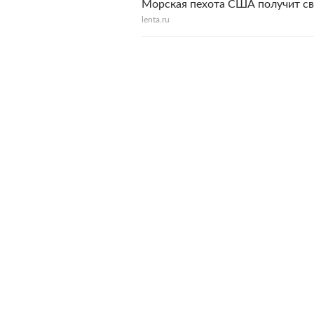
Морская пехота США получит св
lenta.ru