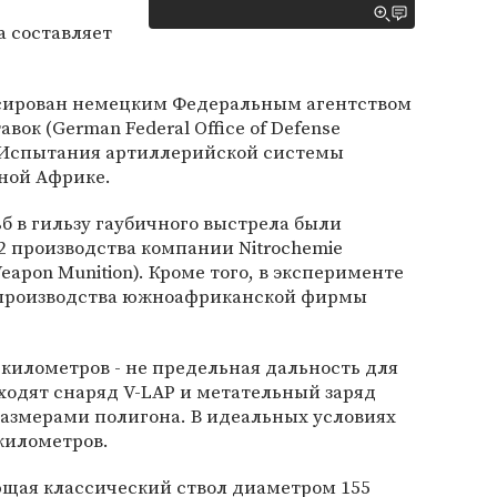
а составляет
ксирован немецким Федеральным агентством
вок (German Federal Office of Defense
). Испытания артиллерийской системы
ной Африке.
б в гильзу гаубичного выстрела были
 производства компании Nitrochemie
eapon Munition). Кроме того, в эксперименте
 производства южноафриканской фирмы
6 километров - не предельная дальность для
входят снаряд V-LAP и метательный заряд
размерами полигона. В идеальных условиях
километров.
ющая классический ствол диаметром 155