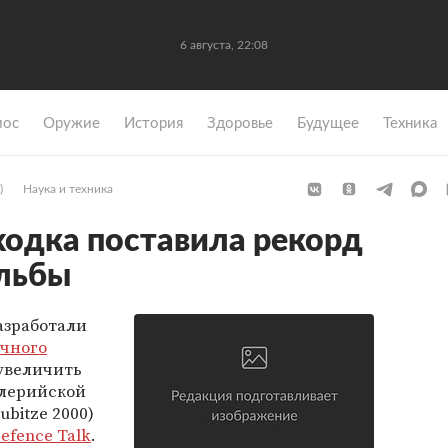
6 августа, 22:08
мос
Оружие
История
Здоровье
Будущее
Техника
)
Наука и техника
одка поставила рекорд
ельбы
азработали
ичного
 увеличить
ллерийской
ubitze 2000)
efence Talk
.