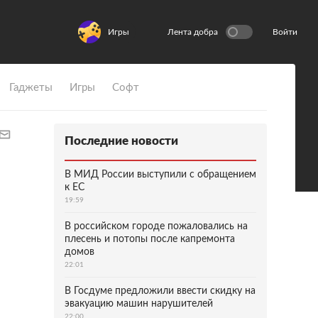
Игры
Лента добра
Войти
Гаджеты
Игры
Софт
Последние новости
В МИД России выступили с обращением
к ЕС
19:59
В российском городе пожаловались на
плесень и потопы после капремонта
домов
22:01
В Госдуме предложили ввести скидку на
эвакуацию машин нарушителей
22:00