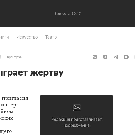
8 августа, 10:47
ниги
Искусство
Театр
)
Культура
ыграет жертву
 пригласил
жаггера
ийном
кских
ь
ущего