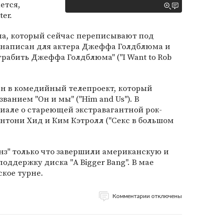
ется,
er.
ла, который сейчас переписывают под
л написан для актера Джеффа Голдблюма и
грабить Джеффа Голдблюма" ("I Want to Rob
н в комедийный телепроект, который
анием "Он и мы" ("Him and Us"). В
иале о стареющей экстравагантной рок-
нтони Хид и Ким Кэтролл ("Секс в большом
нз" только что завершили американскую и
поддержку диска "A Bigger Bang". В мае
ское турне.
Комментарии отключены