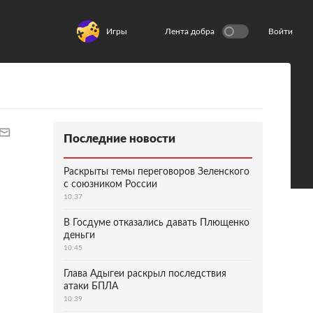
Игры
Лента добра
Войти
Последние новости
Раскрыты темы переговоров Зеленского
с союзником России
10:37
В Госдуме отказались давать Плющенко
деньги
10:45
Глава Адыгеи раскрыл последствия
атаки БПЛА
10:39