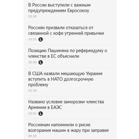
В России выступили с важным
предупреждением Евросоюзу
10:38
Россиян призвали отказаться от
связанной с кофе утренней привычки
10:31
Позицию Пашиняна по референдуму о
членстве в ЕС объяснили
10:30
В США назвали мешающую Украине
вступить в НАТО долгосрочную
проблему
10:18
Названо условие заморозки членства
Армении в ЕАЭС
10:01
Россиянам напомнили о риске
возгорания машин в жару при заправке
09:59