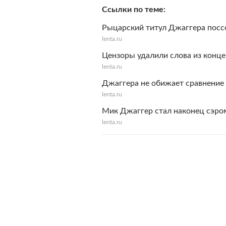
Ссылки по теме
Рыцарский титул Джаггера поссо
lenta.ru
Цензоры удалили слова из концер
lenta.ru
Джаггера не обижает сравнение 
lenta.ru
Мик Джаггер стал наконец сэром
lenta.ru