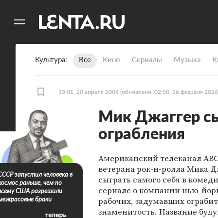
11
A
Культура
Все
Кино
Сериалы
Музыка
К
15:01, 20 апреля 2006
(обновлено: 02:50, 16 февраля 2026
Мик Джаггер с
ограбления
Американский телеканал ABC
ветерана рок-н-ролла Мика Д
СССР запустил человека в
сыграть самого себя в комед
космос раньше, чем по
сериале о компании нью-йор
всему США разрешили
рабочих, задумавших ограбит
межрасовые браки
знаменитость. Название буд