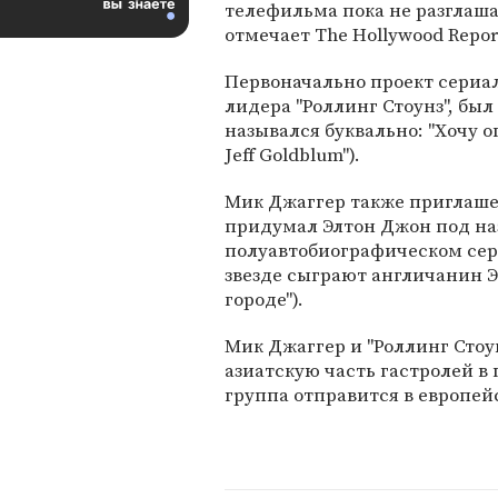
телефильма пока не разглаша
отмечает The Hollywood Report
Первоначально проект сериа
лидера "Роллинг Стоунз", бы
назывался буквально: "Хочу о
Jeff Goldblum").
Мик Джаггер также приглаше
придумал Элтон Джон под назв
полуавтобиографическом сер
звезде сыграют англичанин Э
городе").
Мик Джаггер и "Роллинг Стоу
азиатскую часть гастролей в 
группа отправится в европей