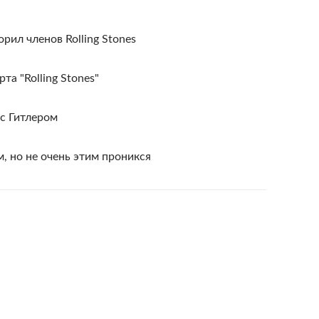
рил членов Rolling Stones
та "Rolling Stones"
с Гитлером
, но не очень этим проникся