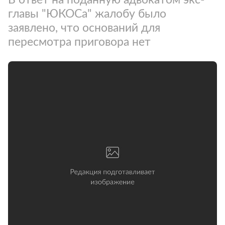
главы "ЮКОСа" жалобу было
заявлено, что оснований для
пересмотра приговора нет