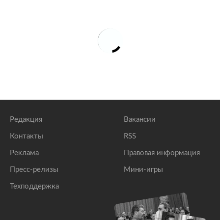
Редакция
Вакансии
Контакты
RSS
Реклама
Правовая информация
Пресс-релизы
Мини-игры
Техподдержка