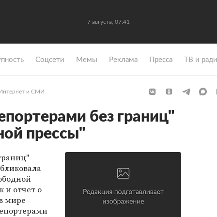
7 августа, 07:41
упность
Coцсети
Мемы
Реклама
Пресса
ТВ и рад
Интернет и СМИ
епортерами без границ"
ной прессы"
границ"
публиковала
вободной
к и отчет о
в мире
Репортерами