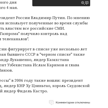
ного дня
го 4 мая.
президент России Владимир Путин. По мнению
утин использует полученные во время службы
ть властям все российские СМИ.
Газпрома" получило контроль над
и телеканалов".
ии фигурирует в списке уже несколько лет
ран бывшего СССР в "черном списке" также
андр Лукашенко, лидер Казахстана
ент Узбекистана Ислам Каримов и глава
иязов.
ессы" в 2006 году также вошли: президент
 лидер КНР Ху Цзиньтао, король Саудовской
ий лидер Фидель Кастро.
Комментарии отключены