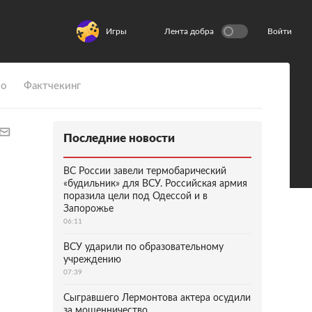
Игры
Лента добра
Войти
ио
Фактчекинг
Последние новости
ВС России завели термобарический
«будильник» для ВСУ. Российская армия
поразила цели под Одессой и в
Запорожье
06:11
ВСУ ударили по образовательному
учреждению
07:39
Сыгравшего Лермонтова актера осудили
за мошенничество