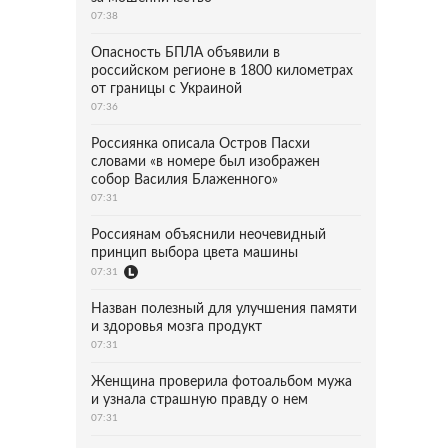
07:38
Опасность БПЛА объявили в
российском регионе в 1800 километрах
от границы с Украиной
07:36
Россиянка описала Остров Пасхи
словами «в номере был изображен
собор Василия Блаженного»
07:31
Россиянам объяснили неочевидный
принцип выбора цвета машины
07:31
Назван полезный для улучшения памяти
и здоровья мозга продукт
07:31
Женщина проверила фотоальбом мужа
и узнала страшную правду о нем
07:31