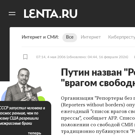
11
A
Интернет и СМИ
Все
Интернет
Киберпрест
07:14, 4 мая 2006
(обновлено: 04:44, 16 февраля 2026)
Путин назван "Р
"врагом свобод
Организация "Репортеры без 
(Reporters without borders) о
СССР запустил человека в
ежегодный "список врагов с
космос раньше, чем по
прессы", сообщает AFP. Списо
всему США разрешили
положении со свободой СМИ 
межрасовые браки
традиционно публикуются "