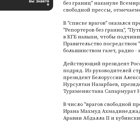
без границ" накануне Всемир
свободной прессы, отмечаемо
В "списке врагов" оказался 
"Репортеров без границ", "П
в КГБ навыки, чтобы подчини
Правительство посредством "
большинством газет, радио - 
Действующий президент Росс
подряд. Из руководителей ст
президент Белоруссии Алекс
Нурсултан Назарбаев, презид
Туркменистана Сапармурат Н
В число "врагов свободной пр
Ирана Махмуд Ахмадинеджад,
Аравии Абдалла II и кубинск