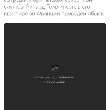
службы Ричард Томлинсон, в его
квартире во Франции проведен обыск