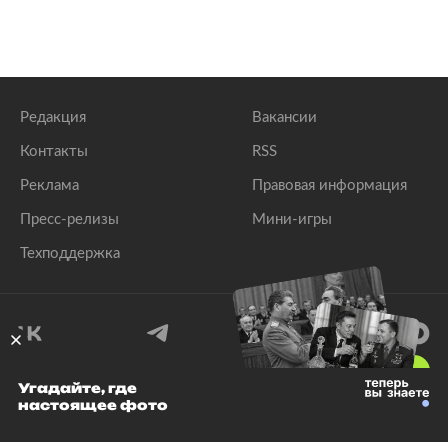
Редакция
Вакансии
Контакты
RSS
Реклама
Правовая информация
Пресс-релизы
Мини-игры
Техподдержка
18
+
Угадайте, где
настоящее фото
© 1999–2026 Все права защищены.
ООО «Лента.Ру»