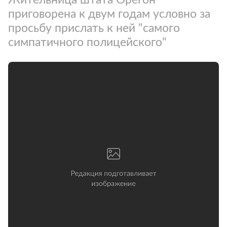
приговорена к двум годам условно за
просьбу прислать к ней "самого
симпатичного полицейского"