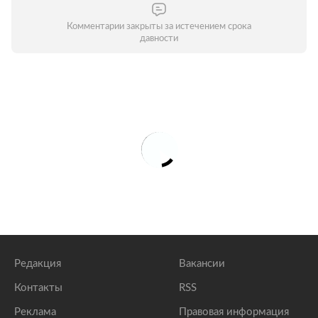
Комментарии закрыты за истечением срока
давности
Редакция
Вакансии
Контакты
RSS
Реклама
Правовая информация