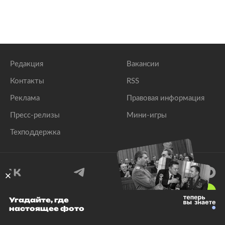
Редакция
Вакансии
Контакты
RSS
Реклама
Правовая информация
Пресс-релизы
Мини-игры
Техподдержка
18
+
Угадайте, где
настоящее фото
© 1999–2026 Все права защищены.
ООО «Лента.Ру»