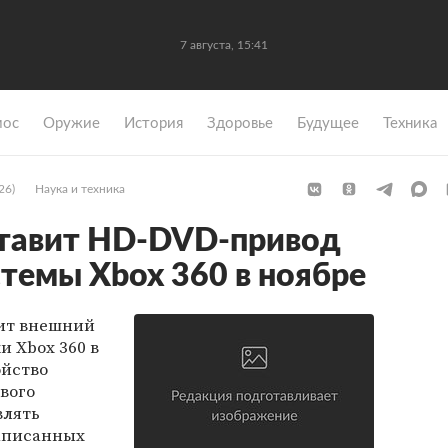
7 августа, 15:41
мос
Оружие
История
Здоровье
Будущее
Техника
26)
Наука и техника
ставит HD-DVD-привод
стемы Xbox 360 в ноябре
вит внешний
 Xbox 360 в
ойство
вого
влять
аписанных