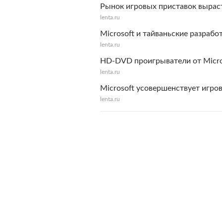
Рынок игровых приставок выраст
lenta.ru
Microsoft и тайваньские разрабо
lenta.ru
HD-DVD проигрыватели от Micr
lenta.ru
Microsoft усовершенствует игро
lenta.ru