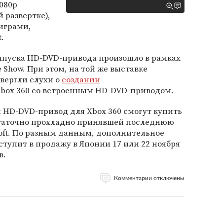
080p
 развертке),
 играми,
.
ыпуска HD-DVD-привода произошло в рамках
 Show. При этом, на той же выставке
овергли слухи о
создании
box 360 со встроенным HD-DVD-приводом.
 HD-DVD-привод для Xbox 360 смогут купить
статочно прохладно принявшей последнюю
soft. По разным данным, дополнительное
ступит в продажу в Японии 17 или 22 ноября
в.
Комментарии отключены