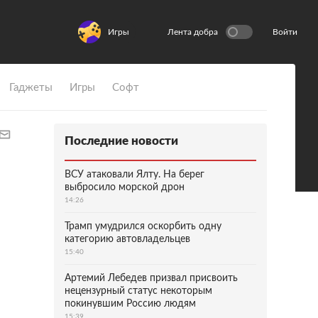
Игры
Лента добра
Войти
Гаджеты
Игры
Софт
Последние новости
ВСУ атаковали Ялту. На берег
выбросило морской дрон
14:26
Трамп умудрился оскорбить одну
категорию автовладельцев
15:40
Артемий Лебедев призвал присвоить
нецензурный статус некоторым
покинувшим Россию людям
15:39