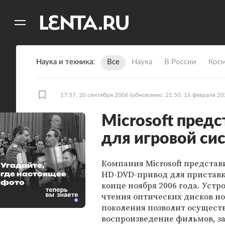
11
A
Наука и техника
Все
Наука
В России
Кос
17:57, 20 сентября 2006
(обновлено: 21:50, 16 февраля 20
Microsoft пред
для игровой си
Компания Microsoft предста
Угадайте,
HD-DVD-привод для приставки
где настоящее
фото
конце ноября 2006 года. Устр
чтения оптических дисков но
поколения позволит осущест
воспроизведение фильмов, з