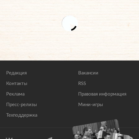
Редакция
Вакансии
Контакты
RSS
Реклама
Правовая информация
Пресс-релизы
Мини-игры
Техподдержка