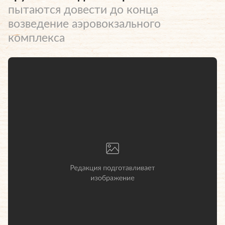
пытаются довести до конца
возведение аэровокзального
комплекса