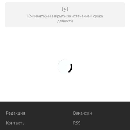
Комментарии закрыты за истечением срока
давности
Редакция
Вакансии
Контакты
RSS