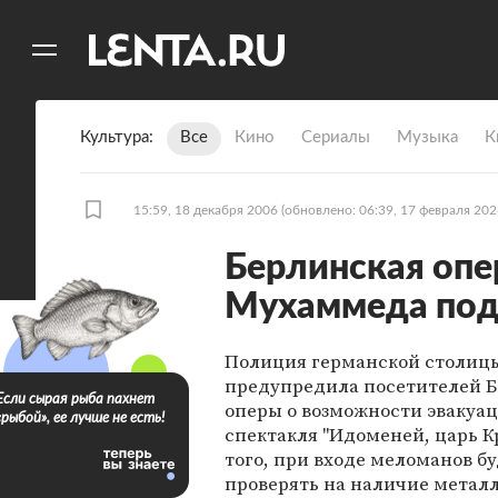
11
A
Культура
Все
Кино
Сериалы
Музыка
К
15:59, 18 декабря 2006
(обновлено: 06:39, 17 февраля 202
Берлинская опе
Мухаммеда под
Полиция германской столиц
предупредила посетителей 
Если сырая рыба пахнет
оперы о возможности эвакуац
«рыбой», ее лучше не есть!
спектакля "Идоменей, царь К
того, при входе меломанов б
проверять на наличие метал