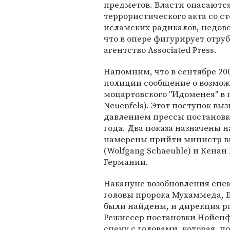
предметов. Власти опасаютс
террористического акта со с
исламских радикалов, недов
что в опере фигурирует отру
агентство Associated Press.
Напомним, что в сентябре 200
полиции сообщение о возмож
моцартовского "Идоменея" в 
Neuenfels). Этот поступок вы
давлением прессы постановку
года. Два показа назначены на
намерены прийти министр в
(Wolfgang Schaeuble) и Кенан
Германии.
Накануне возобновления спек
головы пророка Мухаммеда, Б
были найдены, и дирекция р
Режиссер постановки Нойенф
сцену с головами, которая, п