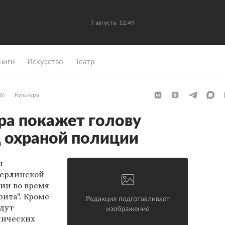
7 августа, 12:49
ниги
Искусство
Театр
6)
Культура
ра покажет голову
 охраной полиции
ы
Берлинской
ии во время
рита". Кроме
удут
лических