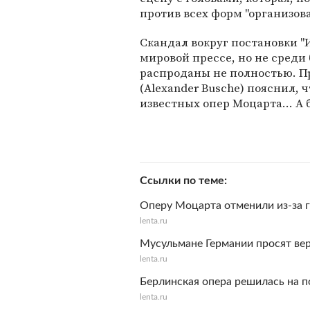
против всех форм "организов
Скандал вокруг постановки "
мировой прессе, но не среди
распроданы не полностью. П
(Alexander Busche) пояснил, ч
известных опер Моцарта… А б
Ссылки по теме
Оперу Моцарта отменили из-за 
lenta.ru
Мусульмане Германии просят ве
lenta.ru
Берлинская опера решилась на п
lenta.ru