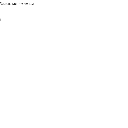
убленные головы
t