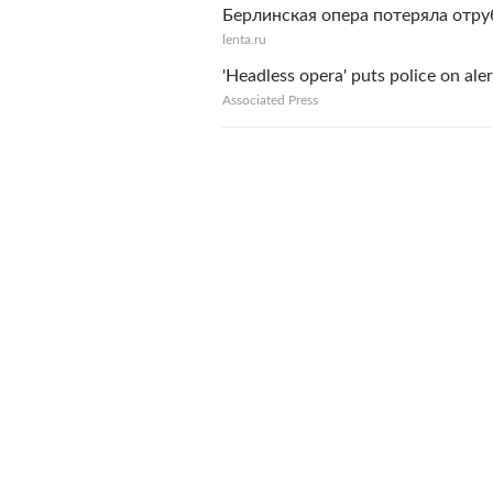
Берлинская опера потеряла отр
lenta.ru
'Headless opera' puts police on aler
Associated Press