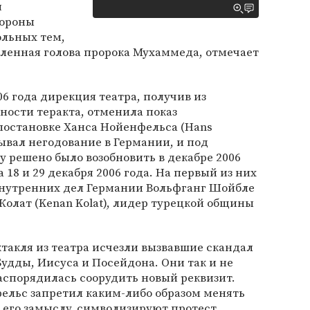
я
тороны
ольных тем,
бленная голова пророка Мухаммеда, отмечает
6 года дирекция театра, получив из
ности теракта, отменила показ
постановке Ханса Нойенфельса (Hans
зывал негодование в Германии, и под
 решено было возобновить в декабре 2006
 18 и 29 декабря 2006 года. На первый из них
нутренних дел Германии Вольфганг Шойбле
 Колат (Kenan Kolat), лидер турецкой общины
такля из театра исчезли вызвавшие скандал
удды, Иисуса и Посейдона. Они так и не
аспорядилась соорудить новый реквизит.
ельс запретил каким-либо образом менять
о его замыслу, символизируют протест