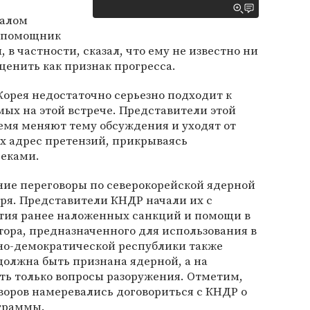
чалом
, помощник
 в частности, сказал, что ему не известно ни
ценить как признак прогресса.
орея недостаточно серьезно подходит к
ых на этой встрече. Представители этой
ремя меняют тему обсуждения и уходят от
х адрес претензий, прикрываясь
еками.
ие переговоры по северокорейской ядерной
ря. Представители КНДР начали их с
ятия ранее наложенных санкций и помощи в
тора, предназначенного для использования в
но-демократической республики также
 должна быть признана ядерной, а на
ть только вопросы разоружения. Отметим,
воров намеревались договориться с КНДР о
граммы.