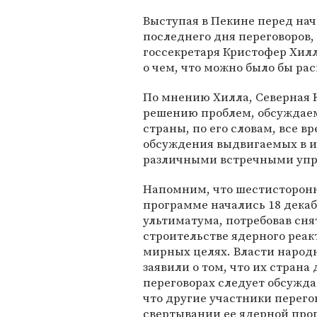
Выступая в Пекине перед на
последнего дня переговоров
госсекретаря Кристофер Хилл,
о чем, что можно было бы рас
По мнению Хилла, Северная К
решению проблем, обсуждаем
страны, по его словам, все в
обсуждения выдвигаемых в и
различными встречными упр
Напомним, что шестисторонн
программе начались 18 декаб
ультиматума, потребовав сн
строительстве ядерного реак
мирных целях. Власти народ
заявили о том, что их страна
переговорах следует обсужда
что другие участники перего
свертывании ее ядерной про