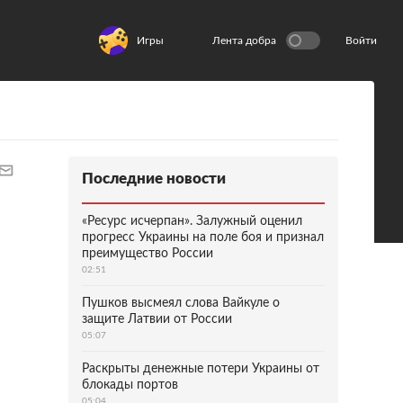
Игры
Лента добра
Войти
Последние новости
«Ресурс исчерпан». Залужный оценил
прогресс Украины на поле боя и признал
преимущество России
02:51
Пушков высмеял слова Вайкуле о
защите Латвии от России
05:07
Раскрыты денежные потери Украины от
блокады портов
05:04