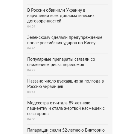
В России обвинили Украину в
нарушении всех дипломатических
договоренностей
04:54
Зеленскому сделали предупреждение
после российских ударов по Киеву
04:46
Популярные препараты связали со
снижением риска переломов
04:27
Названо число въехавших за полгода в
Россию украинцев
04:14
Медсестра отчитала 89-летнюю
пациентку и стала жертвой насмешек с
ее стороны
04:00
Папарацци сняли 52-летнюю Викторию