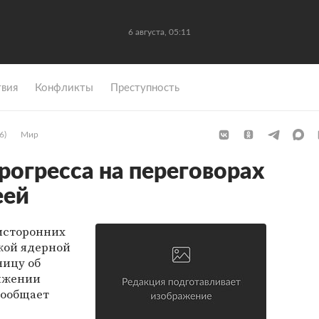
6 августа, 05:11
вия
Конфликты
Преступность
6)
Мир
рогресса на переговорах
еей
исторонних
кой ядерной
ницу об
тижении
сообщает