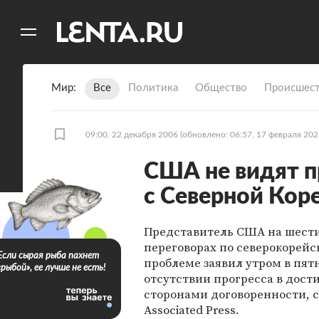
11
A
Мир
Все
Политика
Общество
Происшест
09:00, 22 декабря 2006
(обновлено: 06:57, 17 февраля 202
США не видят п
с Северной Кор
Представитель США на шест
переговорах по северокорейс
Если сырая рыба пахнет
проблеме заявил утром в пят
«рыбой», ее лучше не есть!
отсутствии прогресса в дос
сторонами договоренности, 
Associated Press.