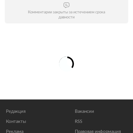
Комментарии закрыты за истечением срока
давности
Редакция
Вакансии
Контакты
RSS
Реклама
Правовая информация