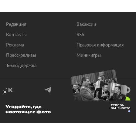
Редакция
Вакансии
Контакты
RSS
Реклама
Правовая информация
Пресс-релизы
Мини-игры
Техподдержка
18
+
Угадайте, где
настоящее фото
© 1999–2026 Все права защищены.
ООО «Лента.Ру»
Лента добра
деактивирована. Добро