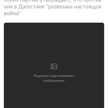
них в Дагестане "развязана настоящая
война"