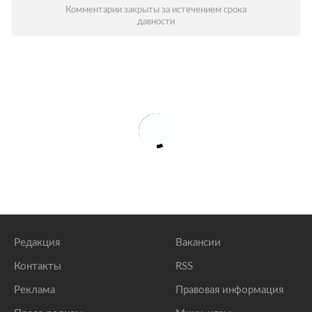
Комментарии закрыты за истечением срока
давности
Редакция
Вакансии
Контакты
RSS
Реклама
Правовая информация