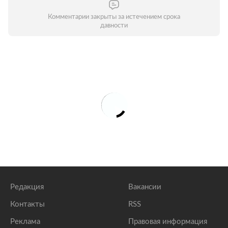
Комментарии закрыты за истечением срока
давности
Редакция
Вакансии
Контакты
RSS
Реклама
Правовая информация