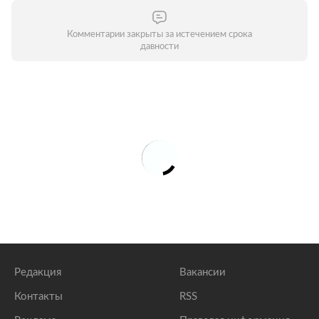
Комментарии закрыты за истечением срока
давности
Редакция
Вакансии
Контакты
RSS