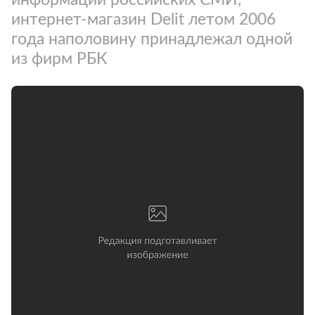
интернет-магазин Delit летом 2006
года наполовину принадлежал одной
из фирм РБК