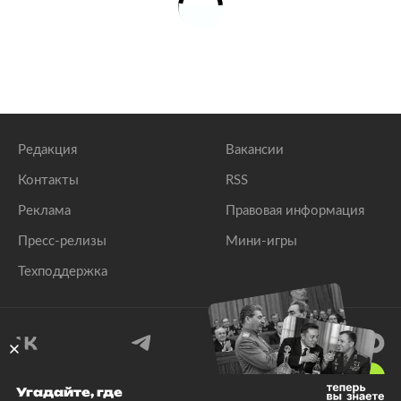
Редакция
Вакансии
Контакты
RSS
Реклама
Правовая информация
Пресс-релизы
Мини-игры
Техподдержка
18
+
Угадайте, где