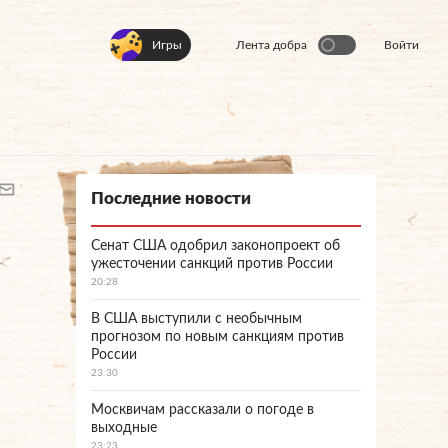
Игры
Лента добра
Войти
Последние новости
Сенат США одобрил законопроект об
ужесточении санкций против России
20:28
В США выступили с необычным
прогнозом по новым санкциям против
России
23:30
Москвичам рассказали о погоде в
выходные
23:23