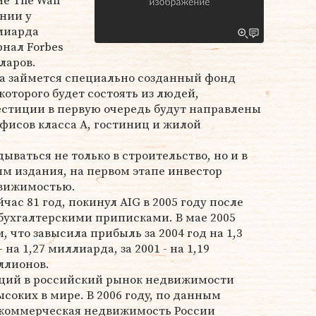
е The Wall
ении у
ллиарда
рнал Forbes
ларов.
а займется специально созданный фонд
т которого будет состоять из людей,
вестиции в первую очередь будут направлены
офисов класса А, гостиниц и жилой
ываться не только в строительство, но и в
м издания, на первом этапе инвестор
движимостью.
час 81 год, покинул AIG в 2005 году после
 бухгалтерскими приписками. В мае 2005
, что завысила прибыль за 2004 год на 1,3
 на 1,27 миллиарда, за 2001 - на 1,19
ллионов.
иций в российский рынок недвижимости
соких в мире. В 2006 году, по данным
, коммерческая недвижимость России