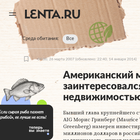
11
A
Среда обитания
Все
04:00, 26 марта 2007
(обновлено: 22:40, 14 января 2014)
Американский 
заинтересовалс
недвижимость
Бывший глава крупнейшего 
Если сырая рыба пахнет
«рыбой», ее лучше не есть!
AIG Морис Гринберг (Maurice 
Greenberg) намерен инвестир
миллионов долларов в росси