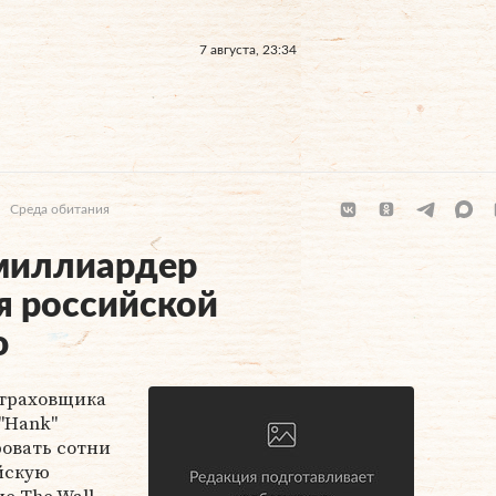
7 августа, 23:34
Среда обитания
миллиардер
я российской
ю
страховщика
"Hank"
овать сотни
йскую