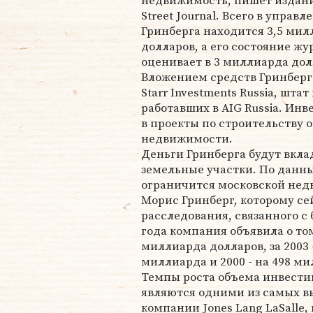
недвижимость, пишет издани
Street Journal. Всего в управл
Гринберга находится 3,5 ми
долларов, а его состояние жу
оценивает в 3 миллиарда дол
Вложением средств Гринберг
Starr Investments Russia, шта
работавших в AIG Russia. Ин
в проекты по строительству 
недвижимости.
Деньги Гринберга будут вклад
земельные участки. По данны
ограничится московской не
Морис Гринберг, которому сей
расследования, связанного с
года компания объявила о том
миллиарда долларов, за 2003 -
миллиарда и 2000 - на 498 ми
Темпы роста объема инвест
являются одними из самых вы
компании Jones Lang LaSalle