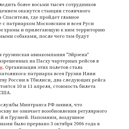
следить более восьми тысяч сотрудников
дением окажутся станции столичного
 Спасителя, где пройдет главное
е с патриархом Московским и всея Руси
ером храмы и прилегающую к ним территорию
ными собаками, после чего там будут
ля грузинская авиакомпания "Эйрзена"
азрешенных на Пасху чартерных рейсов в
и
. Организация этих полетов стала
католикоса-патриарха всея Грузии Илии
ству России в Тбилиси, два следующих рейса
оятся 10 и 11 апреля, стоимость билета
 США.
-службы Минтранса РФ заявил, что
оскву не означает возобновления регулярного
й и Грузией. Напомним, воздушное
ами было прервано 3 октября 2006 года в