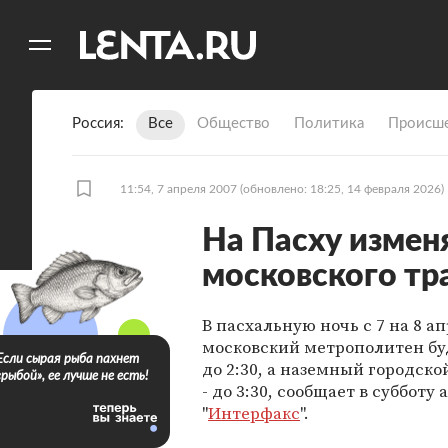
11
A
Россия
Все
Общество
Политика
Происше
11:54, 7 апреля 2007
(обновлено: 18:25, 14 февраля 2026)
На Пасху измен
московского тр
В пасхальную ночь с 7 на 8 а
московский метрополитен бу
Если сырая рыба пахнет
до 2:30, а наземный городско
«рыбой», ее лучше не есть!
- до 3:30, сообщает в субботу 
"
Интерфакс
".