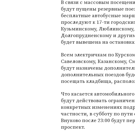
В связи с массовым посещен
будут пущены резервные поез
бесплатные автобусные мар
проследуют к 17-ти городск
Кузьминскому, Люблинскому,
Долгопрудненскому и други
будет вывешена на остановка
Всем электричкам по Курском
Савеловскому, Казанскому, 
будут назначены дополнитель
дополнительных поездов буде
посещать кладбища, располо
Что касается автомобильного 
будут действовать ограничен
конкретных изменениях под
частности, в субботу по пути
Внуково после 23:00 будут п
проспект.