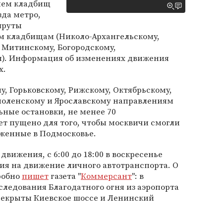
ием кладбищ
да метро,
шруты
им кладбищам (Николо-Архангельскому,
 Митинскому, Богородскому,
м). Информация об изменениях движения
х.
у, Горьковскому, Рижскому, Октябрьскому,
Смоленскому и Ярославскому направлениям
ные остановки, не менее 70
т пущено для того, чтобы москвичи смогли
женные в Подмосковье.
движения, с 6:00 до 18:00 в воскресенье
ия на движение личного автотранспорта. О
робно
пишет
газета "
Коммерсант
": в
 следования Благодатного огня из аэропорта
ерекрыты Киевское шоссе и Ленинский