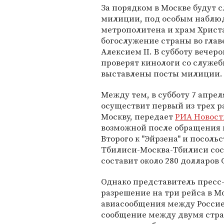
За порядком в Москве будут 
милиции, под особым наблю
метрополитена и храм Христа
богослужение страны во глав
Алексием II. В субботу веч
проверят кинологи со служеб
выставлены посты милиции.
Между тем, в субботу 7 апре
осуществит первый из трех р
Москву, передает
РИА Новост
возможной после обращения 
Второго к "Эйрзена" и посоль
Тбилиси-Москва-Тбилиси сост
составит около 280 долларов
Однако представитель пресс
разрешение на три рейса в М
авиасообщения между Россие
сообщение между двумя стран