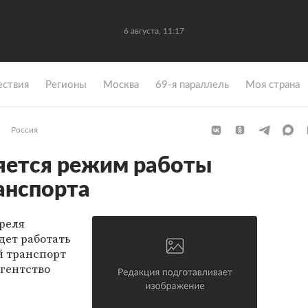
6 августа, 11:17
ствия
Регионы
Москва
69-я параллель
Моя страна
Россия
яется режим работы
анспорта
преля
дет работать
й транспорт
агентство