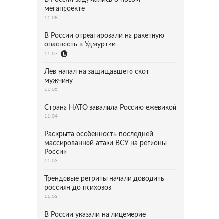
В России задумались о новом
мегапроекте
11:08
В России отреагировали на ракетную
опасность в Удмуртии
11:07
Лев напал на защищавшего скот
мужчину
11:05
Страна НАТО завалила Россию ежевикой
11:04
Раскрыта особенность последней
массированной атаки ВСУ на регионы
России
11:03
Трендовые ретриты начали доводить
россиян до психозов
11:03
В России указали на лицемерие