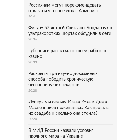
Россиянам могут порекомендовать
отказаться от поездок в Армению
20:41
Фигуру 57-летней Светланы Бондарчук в
ультракоротких шортах обсудили в сети
20:36
Губерниев рассказал о своей работе в
казино
20:33
Раскрыты три научно доказанных
способа победить хроническую
бессонницу без лекарств
20:28
«Теперь мы семья». Клава Кока и Дима
Масленников поженились. Как прошла
их свадьба и сколько она стоила?
20:20
В МИД России назвали условия
прочного мира на Украине