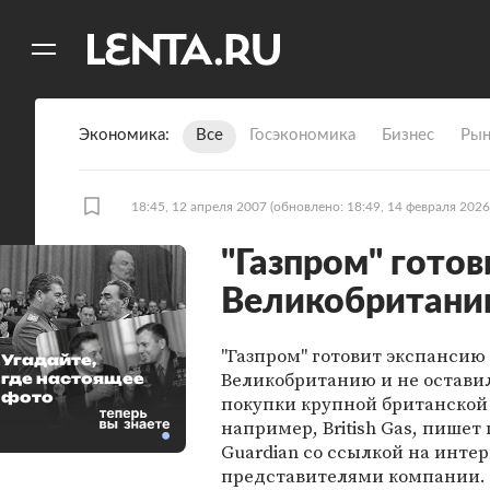
11
A
Экономика
Все
Госэкономика
Бизнес
Рын
18:45, 12 апреля 2007
(обновлено: 18:49, 14 февраля 2026
"Газпром" готов
Великобритан
"Газпром" готовит экспансию
Угадайте,
Великобританию и не остави
где настоящее
фото
покупки крупной британской
например, British Gas, пишет 
Guardian со ссылкой на инте
представителями компании. 