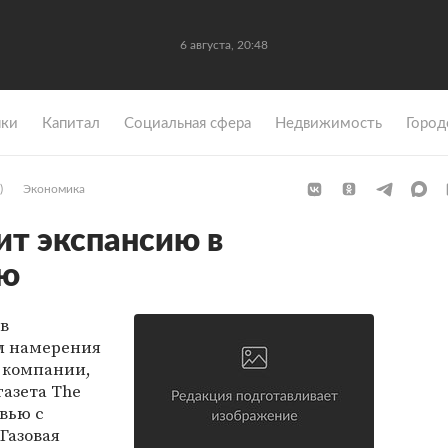
6 августа, 20:48
ки
Капитал
Социальная сфера
Недвижимость
Город
)
Экономика
ит экспансию в
ию
 в
л намерения
 компании,
газета The
рвью с
Газовая