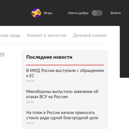
Игры
Лента добра
Войти
ская среда
Климат и экология
Деловой климат
Последние новости
В МИД России выступили с обращением
к ЕС
19:59
Минобороны выпустило заявление об
атаках ВСУ на Россию
20:45
На пляж в России начали приносить
стекло ради одной благородной цели
20:45