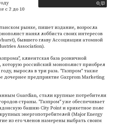
году
 с 2 до 10
итанском рынке, пишет издание, возросла
монополист нанял лоббиста своих интересов
whurst), бывшего главу Ассоциации атомной
tries Association).
азпрома", клиентская база розничной
s, которую российский монополист приобрел
оду, выросла в три раза. "Газпром" также
ое дочернее предприятие Gazprom Marketing
анным Guardian, стали крупные потребители
 городов страны. "Газпром" уже обеспечивает
ндонскую башню City Point и крикетное поле
крупных энергопотребителей (Major Energy
ногие из его членов намерены выбрать своим