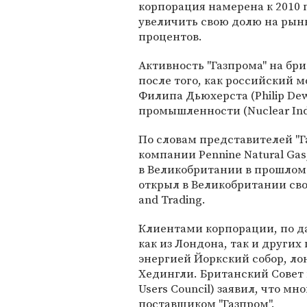
корпорация намерена к 2010 
увеличить свою долю на рынке
процентов.
Активность "Газпрома" на бр
после того, как российский 
Филипа Дьюхерста (Philip De
промышленности (Nuclear Indus
По словам представителей "Г
компании Pennine Natural Ga
в Великобритании в прошлом г
открыл в Великобритании св
and Trading.
Клиентами корпорации, по д
как из Лондона, так и других
энергией Йоркский собор, ло
Хедингли. Британский Совет 
Users Council) заявил, что м
поставщиком "Газпром".