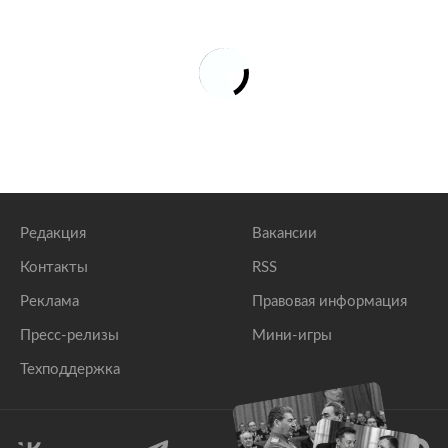
Редакция
Вакансии
Контакты
RSS
Реклама
Правовая информация
Пресс-релизы
Мини-игры
Техподдержка