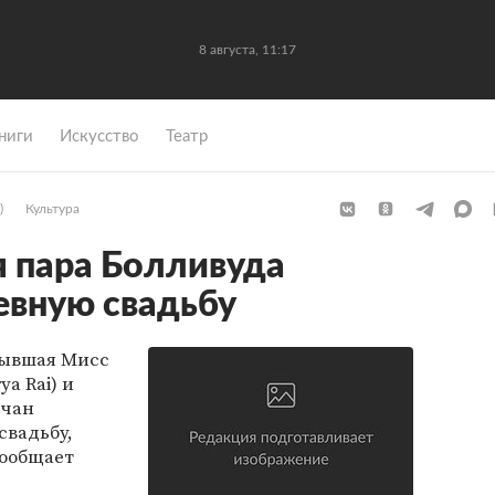
8 августа, 11:17
ниги
Искусство
Театр
)
Культура
я пара Болливуда
евную свадьбу
бывшая Мисс
a Rai) и
ччан
свадьбу,
сообщает