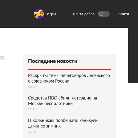
Игры
Лента добра
Войти
Последние новости
Раскрыты темы переговоров Зеленского
с союзником России
10:37
Средства ПВО сбили летевшие на
Москву беспилотники
11:13
Школьникам пообещали каникулы
длиннее зимних
11:07