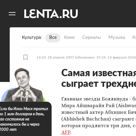
11
A
Культура
Все
Кино
Сериалы
Музыка
К
14:24, 18 апреля 2007
(обновлено: 19:24, 14 февраля 2026
Самая известна
сыграет трехдн
Главные звезды Болливуда - 
Мира Айшварайя Рай (Aishwary
Если бы Илон Маск тратил
известный актер Абхишек Ба
по 1 млн долларов в день,
(Abhishek Bachchan) сыграют 
его состояние не
которая продлится три дня, 
закончилось бы и через
2000 лет
AFP
.