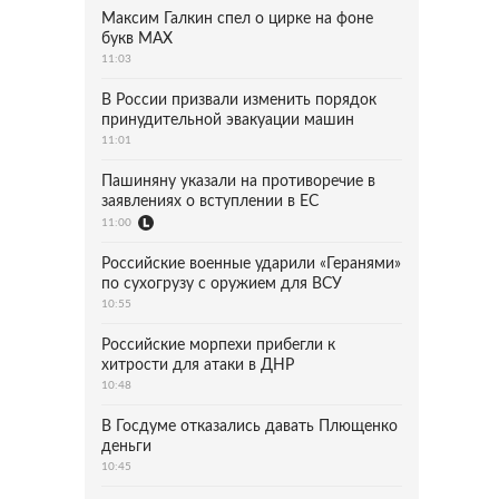
Максим Галкин спел о цирке на фоне
букв MAX
11:03
В России призвали изменить порядок
принудительной эвакуации машин
11:01
Пашиняну указали на противоречие в
заявлениях о вступлении в ЕС
11:00
Российские военные ударили «Геранями»
по сухогрузу с оружием для ВСУ
10:55
Российские морпехи прибегли к
хитрости для атаки в ДНР
10:48
В Госдуме отказались давать Плющенко
деньги
10:45