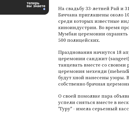
На свадьбу 33-летней Рай и 3
Баччана приглашены около 10
среди которых известные ин
киноиндустрии. Во время пр
Мумбаи церемонии охранять п
500 полицейских.
Празднования начнутся 18 а
церемонии санджит (sangeet),
танцевать вместе со своими 
церемония мехенди (mehendi)
будут хной нанесены узоры. 
собственно брачная церемони
О своей помолвке пара объяв
успели сняться вместе в неск
"Гуру" - имела серьезный кас