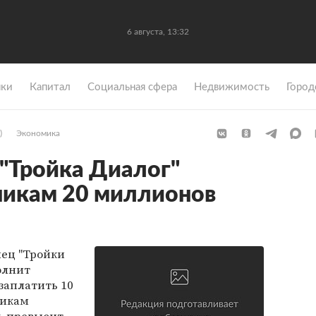
6 августа, 13:32
ки
Капитал
Социальная сфера
Недвижимость
Город
)
Экономика
 "Тройка Диалог"
никам 20 миллионов
лец "Тройки
олнит
заплатить 10
никам