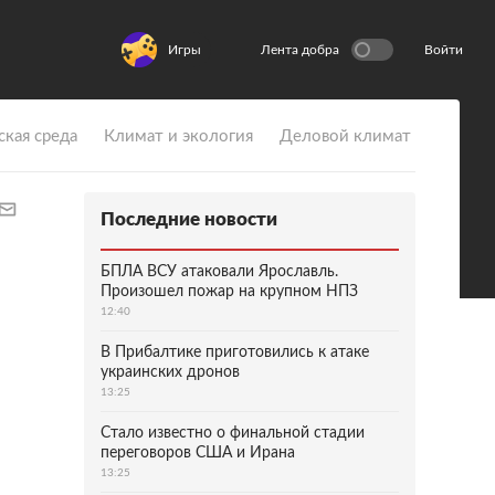
Игры
Лента добра
Войти
ская среда
Климат и экология
Деловой климат
Последние новости
БПЛА ВСУ атаковали Ярославль.
Произошел пожар на крупном НПЗ
12:40
В Прибалтике приготовились к атаке
украинских дронов
13:25
Стало известно о финальной стадии
переговоров США и Ирана
13:25