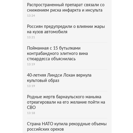
Распространенный препарат связали со
снижением риска инфаркта и инсульта
13:24
Россиян предупредили о влиянии жары
на кузов автомобиля
13:21
Пойманная с 15 бутылками
контрабандного элитного вина
стюардесса объяснилась
13:19
40-летняя Линдси Лохан вернула
культовый образ
13:19
Родные жертв барнаульского маньяка
отреагировали на его желание пойти на
СВО
13:18
Страна НАТО купила рекордные объемы
российских орехов