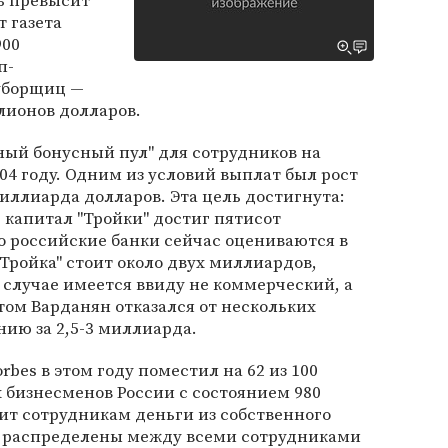
ь превысит
 газета
900
п-
уборщиц —
лионов долларов.
ный бонусный пул" для сотрудников на
04 году. Одним из условий выплат был рост
иллиарда долларов. Эта цель достигнута:
 капитал "Тройки" достиг пятисот
то российские банки сейчас оцениваются в
"Тройка" стоит около двух миллиардов,
 случае имеется ввиду не коммерческий, а
ом Варданян отказался от нескольких
ию за 2,5-3 миллиарда.
rbes в этом году поместил на 62 из 100
 бизнесменов России с состоянием 980
ит сотрудникам деньги из собственного
т распределены между всеми сотрудниками