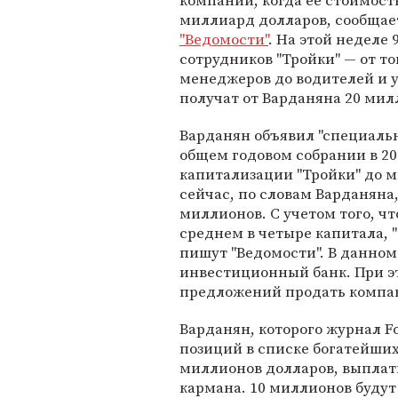
компании, когда ее стоимост
миллиард долларов, сообщает
"Ведомости"
. На этой неделе 
сотрудников "Тройки" — от то
менеджеров до водителей и 
получат от Варданяна 20 мил
Варданян объявил "специаль
общем годовом собрании в 20
капитализации "Тройки" до м
сейчас, по словам Варданяна,
миллионов. С учетом того, ч
среднем в четыре капитала, 
пишут "Ведомости". В данном
инвестиционный банк. При эт
предложений продать компан
Варданян, которого журнал Fo
позиций в списке богатейших
миллионов долларов, выплат
кармана. 10 миллионов буду