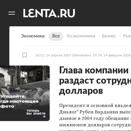
11
A
Экономика
Все
Госэкономика
Бизнес
Рын
16:12, 24 апреля 2007
(обновлено: 19:54, 14 февраля 2026
Глава компании
раздаст сотруд
долларов
Угадайте,
где настоящее
Президент и основной владе
фото
Диалог" Рубен Варданян вып
данное в 2004 году обещание 
миллионов долларов сотруд