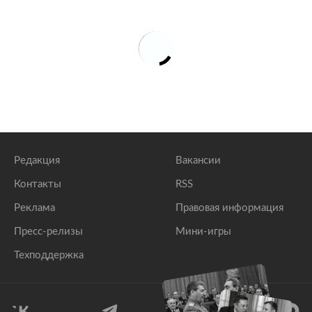
Редакция
Вакансии
Контакты
RSS
Реклама
Правовая информация
Пресс-релизы
Мини-игры
Техподдержка