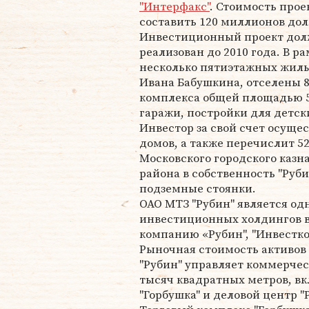
"Интерфакс"
. Стоимость прое
составить 120 миллионов до
Инвестиционный проект дол
реализован до 2010 года. В 
несколько пятиэтажных жилы
Ивана Бабушкина, отселены 8
комплекса общей площадью 5
гаражи, постройки для детс
Инвестор за свой счет осуще
домов, а также перечислит 5
Московского городского казн
района в собственность "Руб
подземные стоянки.
ОАО МТЗ "Рубин" является од
инвестиционных холдингов в
компанию «Рубин", "Инвестко
Рыночная стоимость активов 
"Рубин" управляет коммерч
тысяч квадратных метров, вк
"Горбушка" и деловой центр "