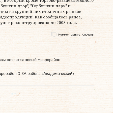
", в который кроме торгово-развлекательного
рбушкин двор", "Горбушкин парк" и
одним из крупнейших столичных рынков
видеопродукции. Как сообщалось ранее,
будет реконструирована до 2008 года.
Комментарии отключены
квы появится новый микрорайон
крорайон 3-3А района «Академический»