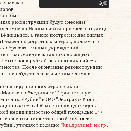
кта может
лларов
жен быть
рамках реконструкции будут снесены
х домов на Нахимовском проспекте и улице
14 жильцов, а также построены два жилых
1 тысяча квадратных метров, подземные
ких образовательных учреждений.
ствит расселение жильцов сносящихся
22 миллиона рублей на специальный счет
ачейства. После окончания реконструкции
ина" перейдут все возведенные дома и
ним из крупнейших строительно-
 Москве и объединяет "Строительную
мпанию «Рубин" и ЗАО "Экстракт-Фили".
оценивается в 400 миллионов долларов.
еской недвижимостью общей площадью 147
лючая в том числе торговый комплекс
Рубин", уточняет издание
"Квадратный метр"
.