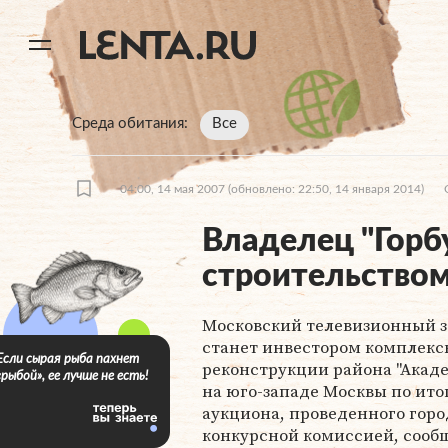
11
A
Среда обитания
Все
04:00, 14 мая 2007
(обновлено: 22:50, 14 января 2014)
Владелец "Горб
строительство
Московский телевизионный з
станет инвестором комплекс
Если сырая рыба пахнет
реконструкции района "Акад
«рыбой», ее лучше не есть!
на юго-западе Москвы по ито
аукциона, проведенного гор
конкурсной комиссией, сооб