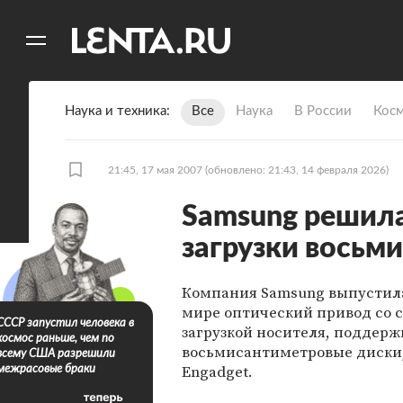
11
A
Наука и техника
Все
Наука
В России
Кос
21:45, 17 мая 2007
(обновлено: 21:43, 14 февраля 2026)
Samsung решила
загрузки восьм
Компания Samsung выпустил
мире оптический привод со с
СССР запустил человека в
загрузкой носителя, подде
космос раньше, чем по
восьмисантиметровые диски
всему США разрешили
Engadget.
межрасовые браки