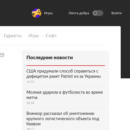
Игры
Лента добра
Войти
Гаджеты
Игры
Софт
Последние новости
США придумали способ справиться с
дефицитом ракет Patriot из-за Украины
16:53
Молния ударила в футболиста во время
матча
18:28
Военкор рассказал об уничтожении
крупного логистического объекта под
Киевом
18:27