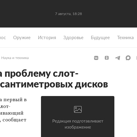
7 августа, 18:28
мос
Оружие
История
Здоровье
Будущее
Техника
Наука и техника
 проблему слот-
исантиметровых дисков
а первый в
лот-
рживающий
, сообщает