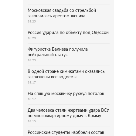
Московская свадьба со стрельбой
закончилась арестом жениха
18:25
Россия ударила по объекту под Одессой
18:23
Фигуристка Валиева получила
нейтральный статус
18:23
В одной стране химикатами оказались
загрязнены все водоемы
18:17
На спящую москвичку рухнул потолок
18:17
Два человека стали жертвами удара ВСУ
по многоквартирному дому в Крыму
18:15
Российские студенты изобрели состав