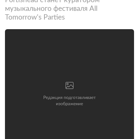
музыкального фестиваля All
Tomorrow's Parties