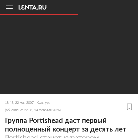
11
A
18:45, 22 мая 2007
Культура
(обновлено: 22:06, 14 февраля 2026)
Группа Portishead даст первый
полноценный концерт за десять лет
Portishead станет куратором