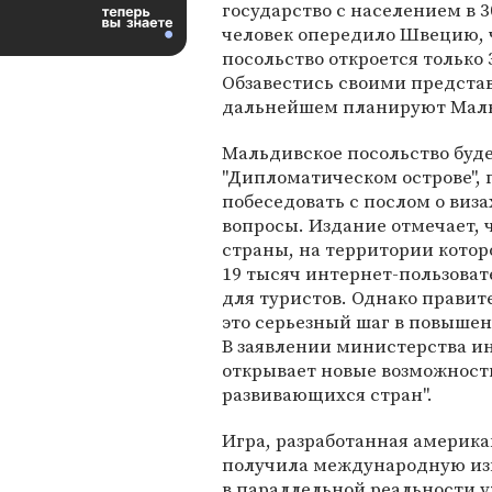
государство с населением в 3
человек опередило Швецию, 
посольство откроется только 
Обзавестись своими предста
дальнейшем планируют Маль
Мальдивское посольство буде
"Дипломатическом острове", 
побеседовать с послом о виза
вопросы. Издание отмечает, 
страны, на территории котор
19 тысяч интернет-пользовате
для туристов. Однако правит
это серьезный шаг в повыше
В заявлении министерства ин
открывает новые возможности
развивающихся стран".
Игра, разработанная американ
получила международную изв
в параллельной реальности у