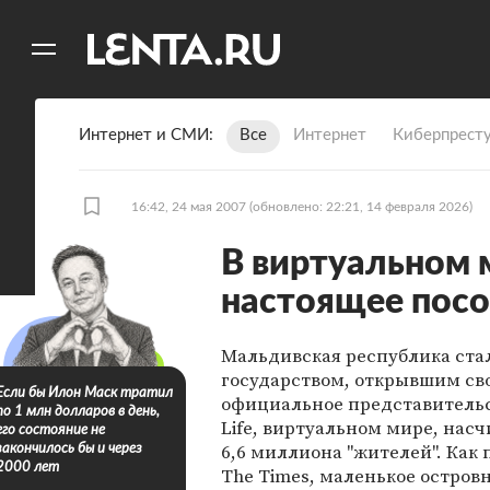
11
A
Интернет и СМИ
Все
Интернет
Киберпрест
16:42, 24 мая 2007
(обновлено: 22:21, 14 февраля 2026)
В виртуальном 
настоящее посо
Мальдивская республика ста
государством, открывшим св
Если бы Илон Маск тратил
официальное представительс
по 1 млн долларов в день,
Life, виртуальном мире, на
его состояние не
6,6 миллиона "жителей". Как 
закончилось бы и через
2000 лет
The Times, маленькое остров