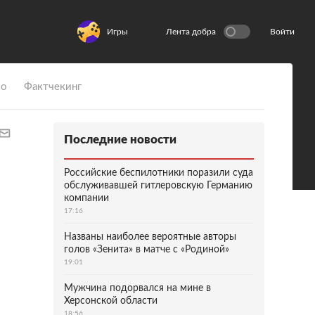
Игры
Лента добра
Войти
ио
Фактчекинг
Последние новости
Российские беспилотники поразили суда
обслуживавшей гитлеровскую Германию
компании
17:16
Названы наиболее вероятные авторы
голов «Зенита» в матче с «Родиной»
19:01
Мужчина подорвался на мине в
Херсонской области
18:56