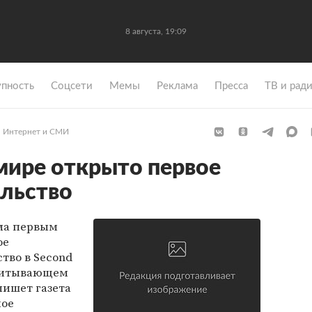
8 августа, 19:09
упность
Coцсети
Мемы
Реклама
Пресса
ТВ и рад
Интернет и СМИ
мире открыто первое
льство
ла первым
ое
тво в Second
считывающем
пишет газета
ное