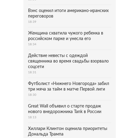
Вэнс оценил итоги американо-иранских
переговоров
18:39
Женщина схватила чужого ребенка в
российском парке и унесла его
18:34
Действие невесты с одеждой
священника во время свадьбы взорвало
соцсети
18:31
Футболист «Нижнего Новгорода» забил
три мяча за тайм в матче Первой лиги
18:30
Great Wall объявил о старте продаж
нового внедорожника Tank в России
18:13
Хиллари Клинтон оценила приоритеты
Дональда Трампа