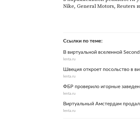
Nike, General Motors, Reuters 
Ссылки по теме
В виртуальной вселенной Second
lenta.ru
Швеция откроет посольство в в
lenta.ru
ФБР проверило игорные заведени
lenta.ru
Виртуальный Амстердам продали
lenta.ru