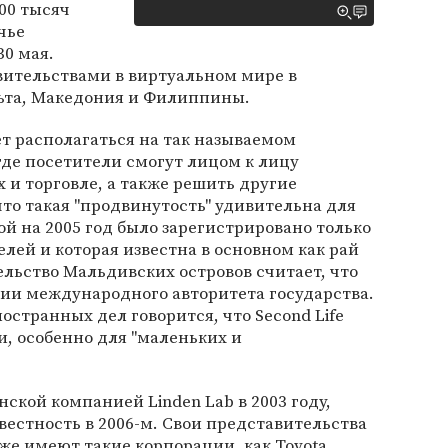
00 тысяч
чье
30 мая.
вительствами в виртуальном мире в
та, Македония и Филиппины.
т располагаться на так называемом
где посетители смогут лицом к лицу
х и торговле, а также решить другие
что такая "продвинутость" удивительна для
ой на 2005 год было зарегистрировано только
лей и которая известна в основном как рай
ельство Мальдивских островов считает, что
нии международного авторитета государства.
остранных дел говорится, что Second Life
, особенно для "маленьких и
ской компанией Linden Lab в 2003 году,
естность в 2006-м. Свои представительства
же имеют такие корпорации, как Toyota,