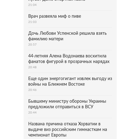
21:04
Врач развеяла миф о пиве
21:03
Дочь Любови Успенской решила взять
фамилию матери
20:57
44-летняя Алена Водонаева восхитила
фанатов фигурой в прозрачных нарядах
20:48
Еще один энергогигант извлек выгоду из
войны на Ближнем Востоке
20:46
Бывшему министру обороны Украины
предложили отправиться в ВСУ
20:44
Названа причина отказа Хорватии в
выдаче виз российским гимнасткам на
чемпионат Европы