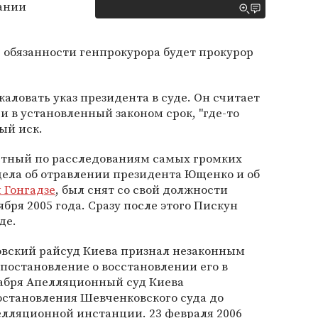
ании
 обязанности генпрокурора будет прокурор
аловать указ президента в суде. Он считает
и в установленный законом срок, "где-то
ый иск.
стный по расследованиям самых громких
 дела об отравлении президента Ющенко и об
 Гонгадзе
, был снят со свой должности
бря 2005 года. Сразу после этого Пискун
де.
овский райсуд Киева признал незаконным
постановление о восстановлении его в
кабря Апелляционный суд Киева
становления Шевченковского суда до
елляционной инстанции. 23 февраля 2006