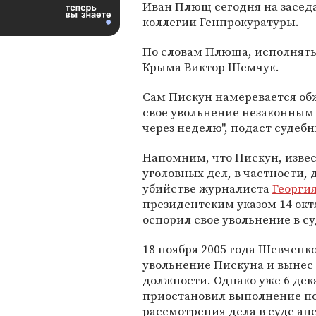
Иван Плющ сегодня на засед
коллегии Генпрокуратуры.
По словам Плюща, исполнять
Крыма Виктор Шемчук.
Сам Пискун намеревается обж
свое увольнение незаконным 
через неделю", подаст судебн
Напомним, что Пискун, изве
уголовных дел, в частности,
убийстве журналиста
Георгия
президентским указом 14 октя
оспорил свое увольнение в су
18 ноября 2005 года Шевченк
увольнение Пискуна и вынес 
должности. Однако уже 6 де
приостановил выполнение по
рассмотрения дела в суде ап