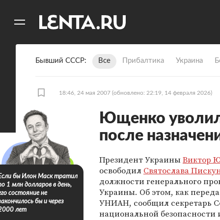
11
A
Бывший СССР
Все
Прибалтика
Украина
Б
18:46, 24 мая 2007
(обновлено: 22:19, 14 февраля 2026)
Ющенко уволил 
после назначен
Президент Украины
Виктор 
освободил
Святослава Писку
Если бы Илон Маск тратил
должности генерального про
по 1 млн долларов в день,
Украины. Об этом, как переда
его состояние не
УНИАН, сообщил секретарь С
закончилось бы и через
2000 лет
национальной безопасности 