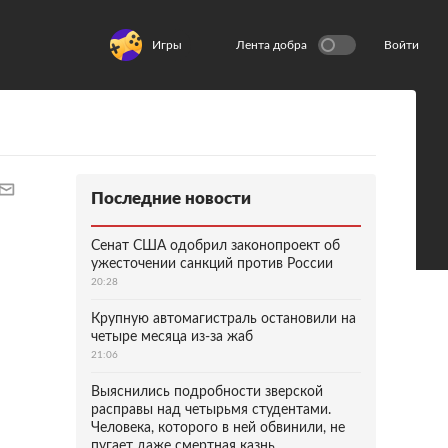
Игры
Лента добра
Войти
Последние новости
Сенат США одобрил законопроект об
ужесточении санкций против России
20:28
Крупную автомагистраль остановили на
четыре месяца из-за жаб
21:06
Выяснились подробности зверской
расправы над четырьмя студентами.
Человека, которого в ней обвинили, не
пугает даже смертная казнь