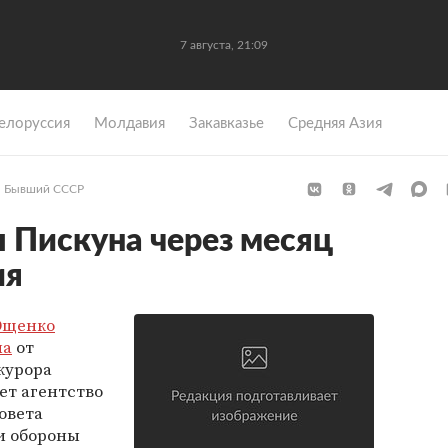
7 августа, 21:09
елоруссия
Молдавия
Закавказье
Средняя Азия
Бывший СССР
Пискуна через месяц
ия
Ющенко
на
от
курора
ет агентство
овета
и обороны