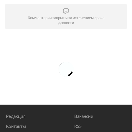
Комментарии закрыты за истечением срока
давности
Редакция
Вакансии
Контакты
RSS