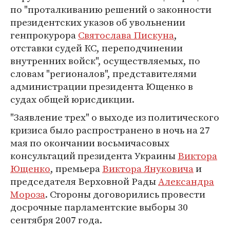
по "проталкиванию решений о законности
президентских указов об увольнении
генпрокурора
Святослава Пискуна
,
отставки судей КС, переподчинении
внутренних войск", осуществляемых, по
словам "регионалов", представителями
администрации президента Ющенко в
судах общей юрисдикции.
"Заявление трех" о выходе из политического
кризиса было распространено в ночь на 27
мая по окончании восьмичасовых
консультаций президента Украины
Виктора
Ющенко
, премьера
Виктора Януковича
и
председателя Верховной Рады
Александра
Мороза
. Стороны договорились провести
досрочные парламентские выборы 30
сентября 2007 года.