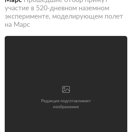
участие в 520-дневном наземном
эксперименте, моделирующем полет
на Марс