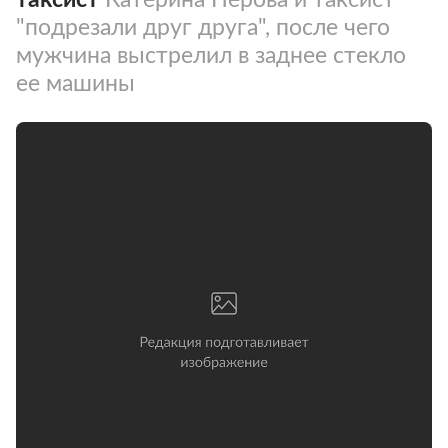
"подрезали друг друга", после чего
мужчина выстрелил в заднее стекло
ее машины