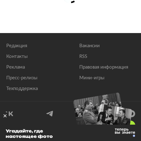
Редакция
Вакансии
Контакты
RSS
Реклама
Правовая информация
Пресс-релизы
Мини-игры
Техподдержка
18
+
Угадайте, где
настоящее фото
© 1999–2026 Все права защищены.
ООО «Лента.Ру»