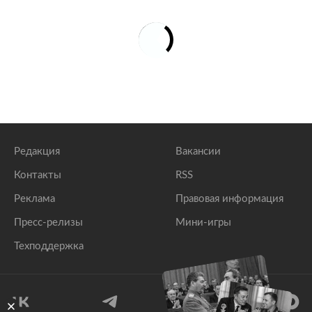
Редакция
Вакансии
Контакты
RSS
Реклама
Правовая информация
Пресс-релизы
Мини-игры
Техподдержка