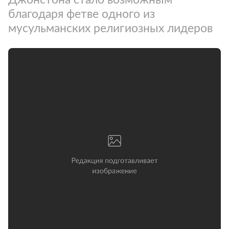
благодаря фетве одного из
мусульманских религиозных лидеров