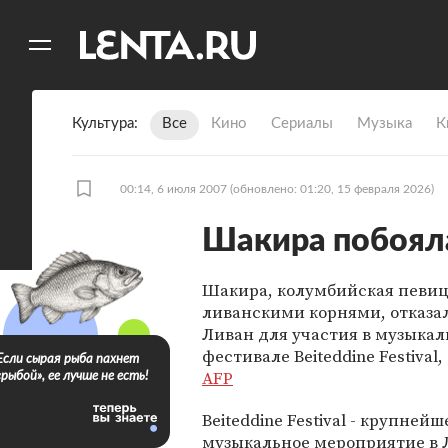
11
A
Культура
Все
Кино
Сериалы
Музыка
К
00:14, 6 июля 2007
(обновлено: 01:20, 15 февраля 2026)
Шакира побояла
Шакира, колумбийская певиц
ливанскими корнями, отказал
Ливан для участия в музыка
фестивале Beiteddine Festival
Если сырая рыба пахнет
AFP
«рыбой», ее лучше не есть!
Beiteddine Festival - крупней
музыкальное мероприятие в 