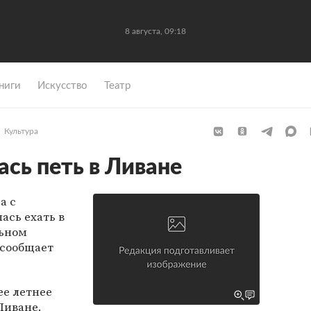
8 августа, 09:18
ниги
Искусство
Театр
Культура
сь петь в Ливане
а с
ась ехать в
льном
, сообщает
шее летнее
Ливане.