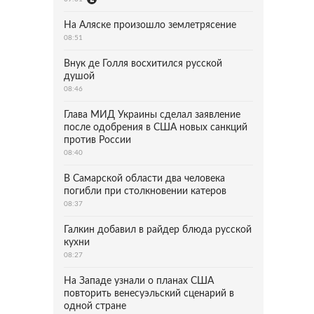
На Аляске произошло землетрясение
08:51
Внук де Голля восхитился русской
душой
08:46
Глава МИД Украины сделал заявление
после одобрения в США новых санкций
против России
08:40
В Самарской области два человека
погибли при столкновении катеров
08:37
Галкин добавил в райдер блюда русской
кухни
08:27
На Западе узнали о планах США
повторить венесуэльский сценарий в
одной стране