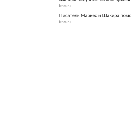
lenta.ru
Писатель Маркес и Шакира помо
lenta.ru