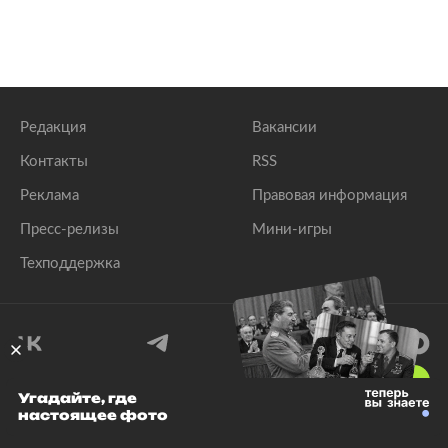
Редакция
Вакансии
Контакты
RSS
Реклама
Правовая информация
Пресс-релизы
Мини-игры
Техподдержка
18
+
Угадайте, где
настоящее фото
© 1999–2026 Все права защищены.
ООО «Лента.Ру»