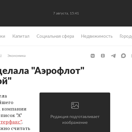
7 августа, 15:41
ки
Капитал
Социальная сфера
Недвижимость
Город
)
Экономика
елала "Аэрофлот"
ой"
ела
йшего
а компании
писок "А"
терфакс"
.
ожно считать