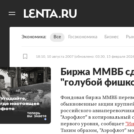
11
A
Экономика
Все
Госэкономика
Бизнес
Рын
18:10, 10 августа 2007
(обновлено: 03:30, 15 февраля 2026
Биржа ММВБ сд
"голубой фишк
Фондовая биржа ММВБ перев
Угадайте,
обыкновенные акции крупне
где настоящее
фото
российского авиаперевозчик
"Аэрофлот" в котировальный с
первого уровня, сообщает
"Ин
Таким образом, "Аэрофлот" м