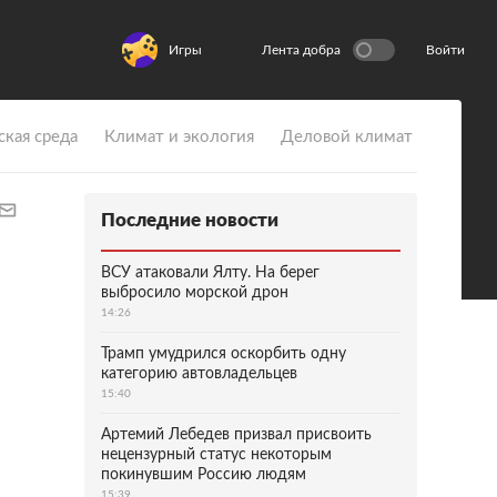
Игры
Лента добра
Войти
ская среда
Климат и экология
Деловой климат
Последние новости
ВСУ атаковали Ялту. На берег
выбросило морской дрон
14:26
Трамп умудрился оскорбить одну
категорию автовладельцев
15:40
Артемий Лебедев призвал присвоить
нецензурный статус некоторым
покинувшим Россию людям
15:39