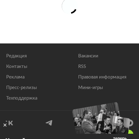
Редакция
Вакансии
Контакты
RSS
Реклама
Правовая информация
Пресс-релизы
Мини-игры
Техподдержка
18
+