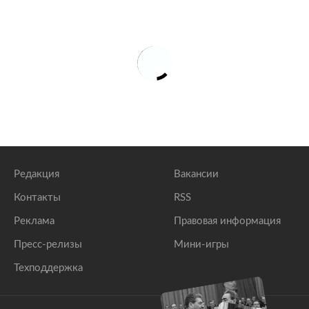
Редакция
Вакансии
Контакты
RSS
Реклама
Правовая информация
Пресс-релизы
Мини-игры
Техподдержка