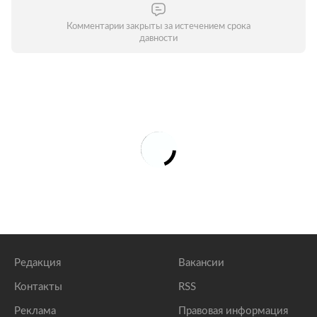
Комментарии закрыты за истечением срока
давности
Редакция
Вакансии
Контакты
RSS
Реклама
Правовая информация