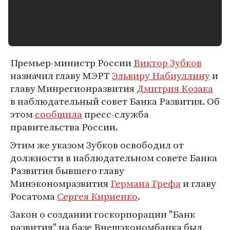
Премьер-министр России
Виктор Зубков
назначил главу МЭРТ
Эльвиру Набиуллину
и
главу Минрегионразвития
Дмитрия Козака
в наблюдательный совет Банка Развития. Об
этом
сообщила
пресс-служба
правительства России.
Этим же указом Зубков освободил от
должности в наблюдательном совете Банка
Развития бывшего главу
Минэкономразвития
Германа Грефа
и главу
Росатома
Сергея Кириенко
.
Закон о создании госкорпорации "Банк
развития" на базе Внешэкономбанка был