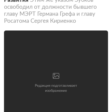
освободил от должности бывшего
главу МЭРТ Германа Грефа и главу
Росатома Сергея Кириенко