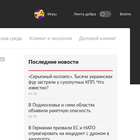
Игры
Лента добра
Войти
ская среда
Климат и экология
Деловой климат
Последние новости
«Серьезный коллапс». Тысячи украинских
фур застряли у сухопутных КПП. Что
известно?
02:18
В Подмосковье и семи областях
объявили ракетную опасность
02:35
В Германии призвали ЕС и НАТО
отреагировать на инцидент с дроном в
аэропорту