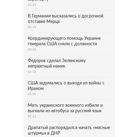
02:29
В Германии высказались о досрочной
отставке Мерца
02:19
Координирующего помощь Украине
генерала США сняли с должности
02:18
Федоров сделал Зеленскому
неприятный намек
01:53
США задумались о выходе из войны с
Ираном
01:39
Мать украинского военного избили и
выгнали из автобуса за русский язык
01:12
Драпатый распорядился начать «мясные
штурмы» в ДНР