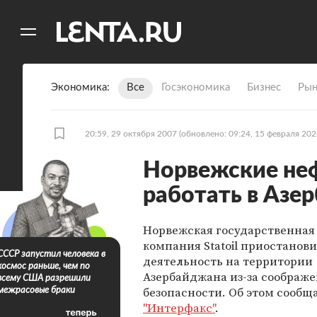
11
A
Экономика
Все
Госэкономика
Бизнес
Рын
20:59, 29 октября 2007
(обновлено: 09:24, 15 февраля 202
Норвежские неф
работать в Азе
Норвежская государственная
компания Statoil приостанов
СССР запустил человека в
деятельность на территории
космос раньше, чем по
Азербайджана из-за соображ
всему США разрешили
безопасности. Об этом сообщ
межрасовые браки
"Интерфакс"
.