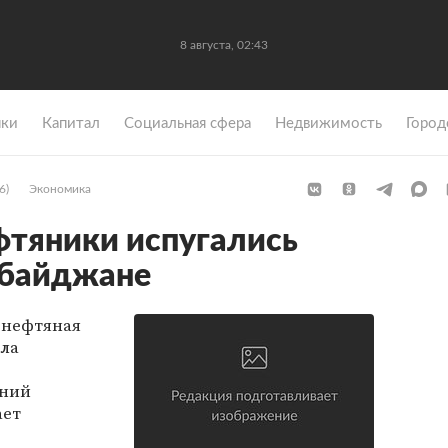
8 августа, 02:43
ки
Капитал
Социальная сфера
Недвижимость
Город
6)
Экономика
тяники испугались
рбайджане
 нефтяная
ила
ений
ает