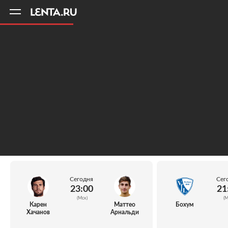
11
A
Сегодня
Сег
23:00
21
(Мск)
(М
Карен
Маттео
Бохум
Хачанов
Арнальди