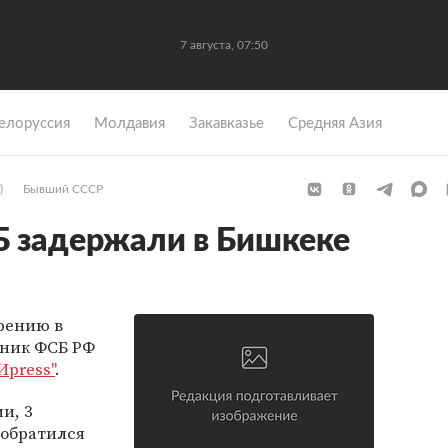
7 августа, 07:50
елоруссия
Молдавия
Закавказье
Средняя Азия
)
Бывший СССР
 задержали в Бишкеке
рению в
дник ФСБ РФ
Иpress"
.
и, 3
обратился