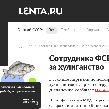
11
A
Бывший СССР
Все
Прибалтика
Украина
Б
14:21, 4 февраля 2008
(обновлено: 13:55, 14 февраля 2026
Сотрудника ФСБ
за хулиганство
В столице Киргизии по подоз
хулиганстве задержан сотру
Если сырая рыба пахнет
Д.Уланский, сообщает
ИА "АК
«рыбой», ее лучше не есть!
По информации МВД Киргизи
февраля в милицию Бишкека 