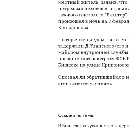
местный житель, заявив, что
нетрезвый человек выстрелил
газового пистолета "Вальтер"
произошел в ночь на 3 феврал
Кривоносова.
По горячим следам, как отме
задержали Д.Уланского (его им
майором внутренней службы,
пограничного контроля ФСБ Р
Бишкеке на улице Кривоносов
Опознал ли обратившийся в 
агентство не уточняет.
Ссылки по теме
В Бишкеке за хулиганство заде