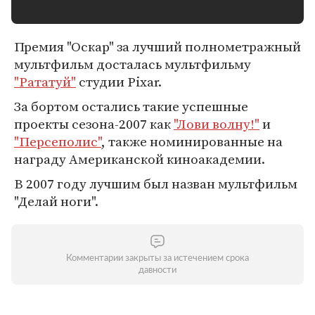
Премия "Оскар" за лучший полнометражный
мультфильм досталась мультфильму
"Рататуй"
студии Pixar.
За бортом остались такие успешные
проекты сезона-2007 как
"Лови волну!"
и
"Персеполис"
, также номинированные на
награду Американской киноакадемии.
В 2007 году лучшим был назван мультфильм
"Делай ноги".
Комментарии закрыты за истечением срока
давности