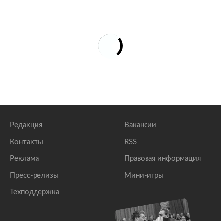
Редакция
Вакансии
Контакты
RSS
Реклама
Правовая информация
Пресс-релизы
Мини-игры
Техподдержка