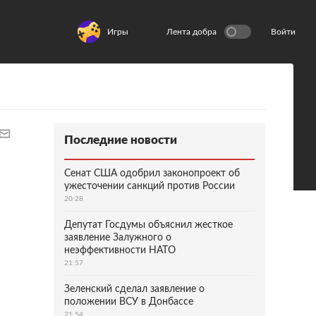
Игры
Лента добра
Войти
Последние новости
Сенат США одобрил законопроект об
ужесточении санкций против России
20:28
Депутат Госдумы объяснил жесткое
заявление Залужного о
неэффективности НАТО
21:57
Зеленский сделал заявление о
положении ВСУ в Донбассе
21:54