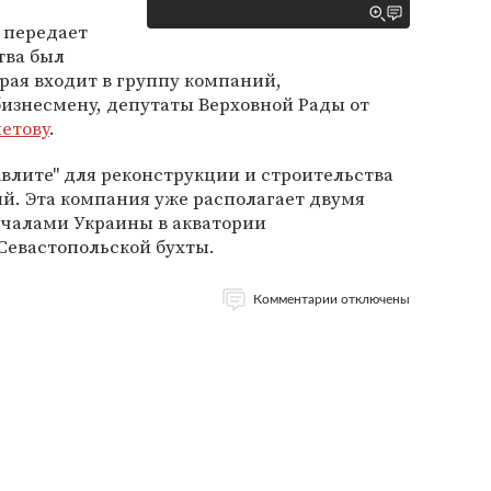
к передает
тва был
орая входит в группу компаний,
знесмену, депутаты Верховной Рады от
етову
.
Авлите" для реконструкции и строительства
й. Эта компания уже располагает двумя
чалами Украины в акватории
Севастопольской бухты.
Комментарии отключены