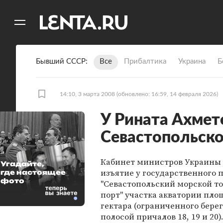
11
A
Бывший СССР
Все
Прибалтика
Украина
Б
14:10, 3 марта 2008
(обновлено: 16:59, 14 февраля 2026)
У Рината Ахмет
Севастопольско
Кабинет министров Украины
Угадайте,
изъятие у государственного
где настоящее
фото
"Севастопольский морской т
порт" участка акватории пло
гектара (ограниченного бере
полосой причалов 18, 19 и 20)