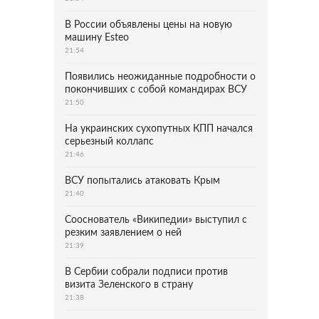
В России объявлены цены на новую
машину Esteo
21:54
Появились неожиданные подробности о
покончивших с собой командирах ВСУ
21:50
На украинских сухопутных КПП начался
серьезный коллапс
21:46
ВСУ попытались атаковать Крым
21:40
Сооснователь «Википедии» выступил с
резким заявлением о ней
21:39
В Сербии собрали подписи против
визита Зеленского в страну
21:38