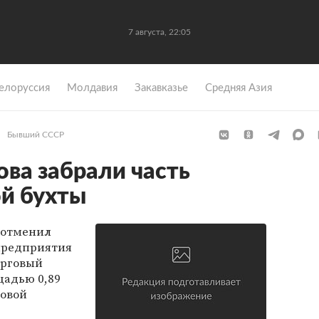
7 августа, 22:05
елоруссия
Молдавия
Закавказье
Средняя Азия
Бывший СССР
ова забрали часть
й бухты
 отменил
 предприятия
орговый
щадью 0,89
говой
.